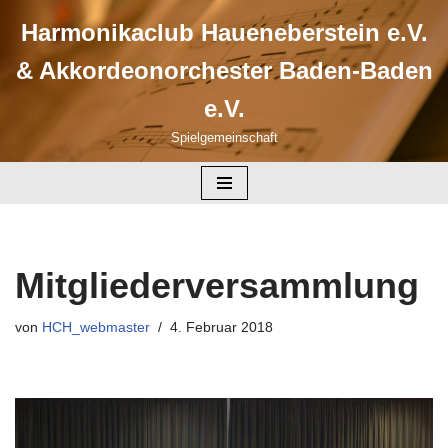
Harmonikaclub Haueneberstein e.V.
Zum
& Akkordeonorchester Baden-Baden
Inhalt
springen
e.V.
Spielgemeinschaft
Mitgliederversammlung
von
HCH_webmaster
4. Februar 2018